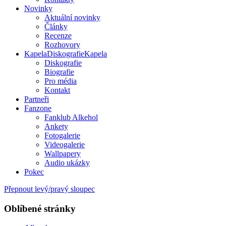
Novinky
Aktuální novinky
Články
Recenze
Rozhovory
Kapela
Diskografie
Kapela
Diskografie
Biografie
Pro média
Kontakt
Partneři
Fanzone
Fanklub Alkehol
Ankety
Fotogalerie
Videogalerie
Wallpapery
Audio ukázky
Pokec
Přepnout levý/pravý sloupec
Oblíbené stránky