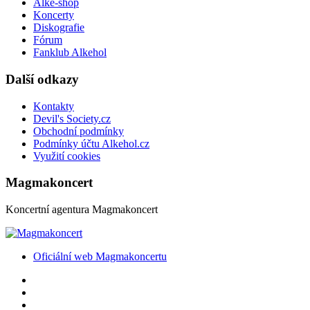
Alke-shop
Koncerty
Diskografie
Fórum
Fanklub Alkehol
Další odkazy
Kontakty
Devil's Society.cz
Obchodní podmínky
Podmínky účtu Alkehol.cz
Využití cookies
Magmakoncert
Koncertní agentura Magmakoncert
Oficiální web Magmakoncertu