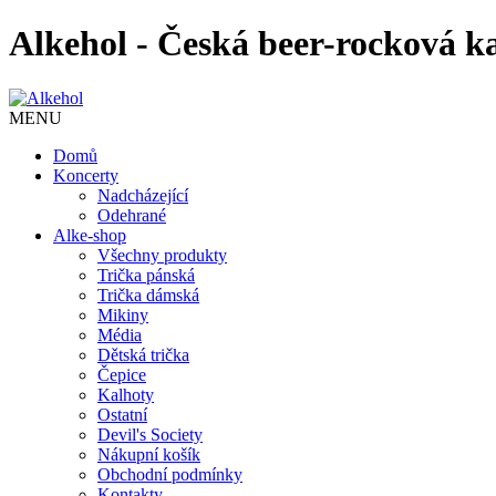
Alkehol - Česká beer-rocková k
MENU
Domů
Koncerty
Nadcházející
Odehrané
Alke-shop
Všechny produkty
Trička pánská
Trička dámská
Mikiny
Média
Dětská trička
Čepice
Kalhoty
Ostatní
Devil's Society
Nákupní košík
Obchodní podmínky
Kontakty