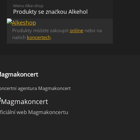
Menu Alke-shop
Produkty se značkou Alkehol
Produkty můžete zakoupit
online
nebo na
našich
koncertech
.
agmakoncert
oncertní agentura Magmakoncert
ficiální web Magmakoncertu