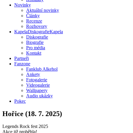
Novinky
Aktuální novinky
Články
Recenze
Rozhovory
Kapela
Diskografie
Kapela
Diskografie
Biografie
Pro média
Kontakt
Partneři
Fanzone
Fanklub Alkehol
Ankety
Fotogalerie
Videogalerie
Wallpapery
Audio ukázky
Pokec
Hořice (18. 7. 2025)
Legends Rock fest 2025
Akce již proběhla!