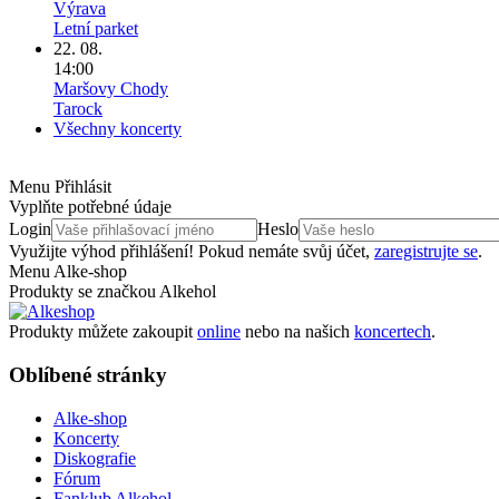
Výrava
Letní parket
22. 08.
14:00
Maršovy Chody
Tarock
Všechny koncerty
Menu Přihlásit
Vyplňte potřebné údaje
Login
Heslo
Využijte výhod přihlášení! Pokud nemáte svůj účet,
zaregistrujte se
.
Menu Alke-shop
Produkty se značkou Alkehol
Produkty můžete zakoupit
online
nebo na našich
koncertech
.
Oblíbené stránky
Alke-shop
Koncerty
Diskografie
Fórum
Fanklub Alkehol