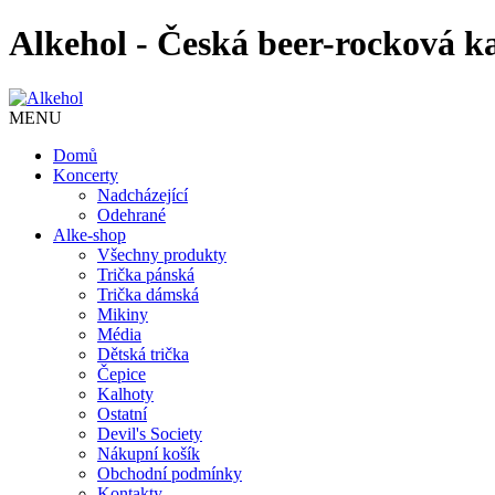
Alkehol - Česká beer-rocková k
MENU
Domů
Koncerty
Nadcházející
Odehrané
Alke-shop
Všechny produkty
Trička pánská
Trička dámská
Mikiny
Média
Dětská trička
Čepice
Kalhoty
Ostatní
Devil's Society
Nákupní košík
Obchodní podmínky
Kontakty