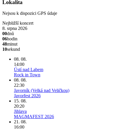
Lokalita
Nejsou k dispozici GPS údaje
Nejbližší koncert
8. srpna 2026
00
dnů
06
hodin
48
minut
10
sekund
08. 08.
14:00
Ústí nad Labem
Rock in Town
08. 08.
22:30
Javorník (Velká nad Veličkou)
Javorfest 2026
15. 08.
20:20
Jihlava
MAGMAFEST 2026
21. 08.
16:00