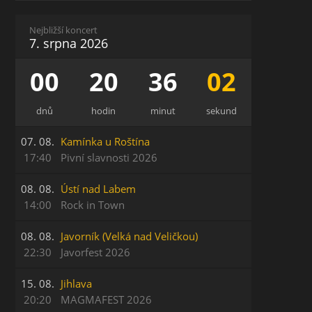
Nejbližší koncert
7. srpna 2026
00
20
36
02
dnů
hodin
minut
sekund
07. 08.
Kamínka u Roštína
17:40
Pivní slavnosti 2026
08. 08.
Ústí nad Labem
14:00
Rock in Town
08. 08.
Javorník (Velká nad Veličkou)
22:30
Javorfest 2026
15. 08.
Jihlava
20:20
MAGMAFEST 2026