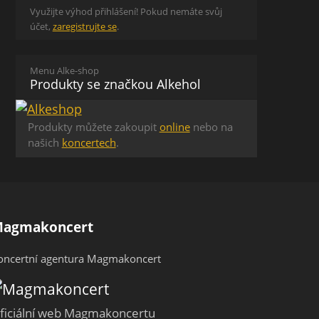
Využijte výhod přihlášení! Pokud nemáte svůj
účet,
zaregistrujte se
.
Menu Alke-shop
Produkty se značkou Alkehol
Produkty můžete zakoupit
online
nebo na
našich
koncertech
.
agmakoncert
oncertní agentura Magmakoncert
ficiální web Magmakoncertu