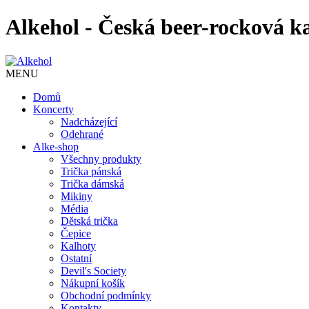
Alkehol - Česká beer-rocková k
MENU
Domů
Koncerty
Nadcházející
Odehrané
Alke-shop
Všechny produkty
Trička pánská
Trička dámská
Mikiny
Média
Dětská trička
Čepice
Kalhoty
Ostatní
Devil's Society
Nákupní košík
Obchodní podmínky
Kontakty