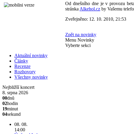
Od dnešního dne je v provozu beta 
stránka
Alkehol.cz
by Vašemu telefon
Zveřejněno: 12. 10. 2010, 21:53
Zpět na novinky
Menu Novinky
Vyberte sekci
Aktuální novinky
Články
Recenze
Rozhovory
Všechny novinky
Nejbližší koncert
8. srpna 2026
00
dnů
02
hodin
19
minut
04
sekund
08. 08.
14:00