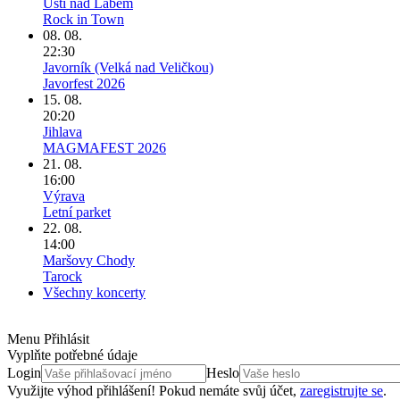
Ústí nad Labem
Rock in Town
08. 08.
22:30
Javorník (Velká nad Veličkou)
Javorfest 2026
15. 08.
20:20
Jihlava
MAGMAFEST 2026
21. 08.
16:00
Výrava
Letní parket
22. 08.
14:00
Maršovy Chody
Tarock
Všechny koncerty
Menu Přihlásit
Vyplňte potřebné údaje
Login
Heslo
Využijte výhod přihlášení! Pokud nemáte svůj účet,
zaregistrujte se
.