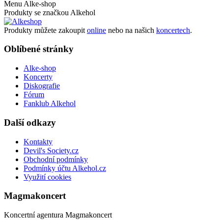
Menu Alke-shop
Produkty se značkou Alkehol
Produkty můžete zakoupit
online
nebo na našich
koncertech
.
Oblíbené stránky
Alke-shop
Koncerty
Diskografie
Fórum
Fanklub Alkehol
Další odkazy
Kontakty
Devil's Society.cz
Obchodní podmínky
Podmínky účtu Alkehol.cz
Využití cookies
Magmakoncert
Koncertní agentura Magmakoncert