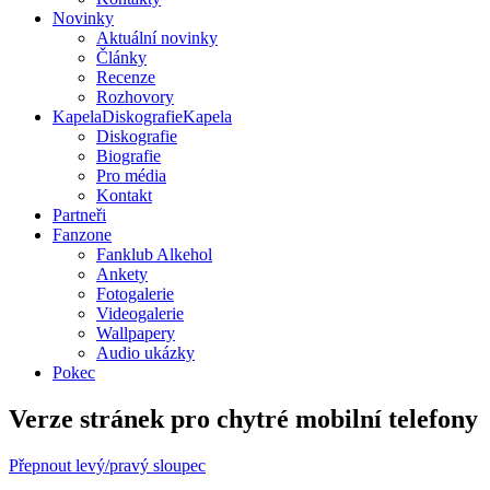
Novinky
Aktuální novinky
Články
Recenze
Rozhovory
Kapela
Diskografie
Kapela
Diskografie
Biografie
Pro média
Kontakt
Partneři
Fanzone
Fanklub Alkehol
Ankety
Fotogalerie
Videogalerie
Wallpapery
Audio ukázky
Pokec
Verze stránek pro chytré mobilní telefony
Přepnout levý/pravý sloupec